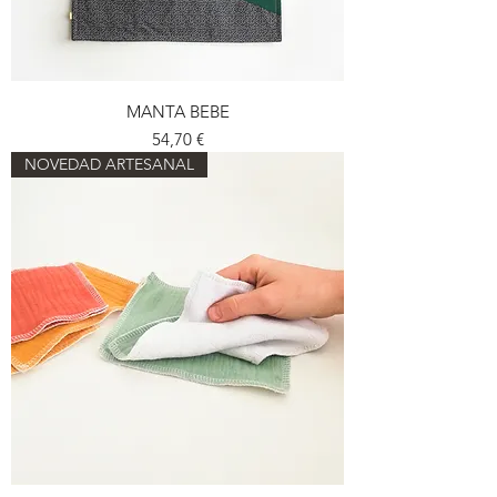
MANTA BEBE
Preu
54,70 €
NOVEDAD ARTESANAL