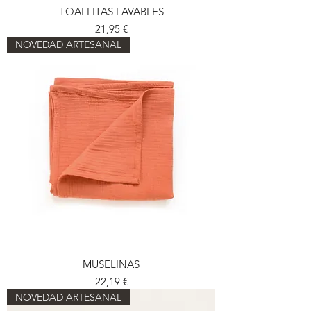
TOALLITAS LAVABLES
Preu
21,95 €
NOVEDAD ARTESANAL
MUSELINAS
Preu
22,19 €
NOVEDAD ARTESANAL