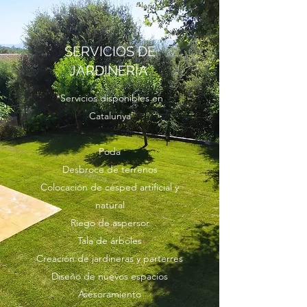
SERVICIOS DE
JARDINERIA.
*Servicios disponibles en
Catalunya
Poda
Desbroce de terrenos
Colocación de césped artificial y
natural
Riego de aspersor
Tala de árboles
Creación de jardineras y parterres
Diseño de nuevos espacios
Asesoramiento