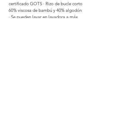
certificado GOTS · Rizo de bucle corto
60% viscosa de bambú y 40% algodón
· Se pueden lavar en lavadora a máx.
40ºC
· Tejidos con certificado OEKO-TEX
Standard 100, libres de sustancias
nocivas, tóxicas o irritantes para la piel
ALL-IN STUDIO SHOP
Formulario de suscripción
NEWSLETTER