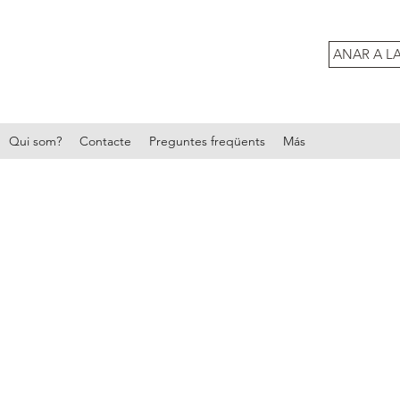
ANAR A L
Qui som?
Contacte
Preguntes freqüents
Más