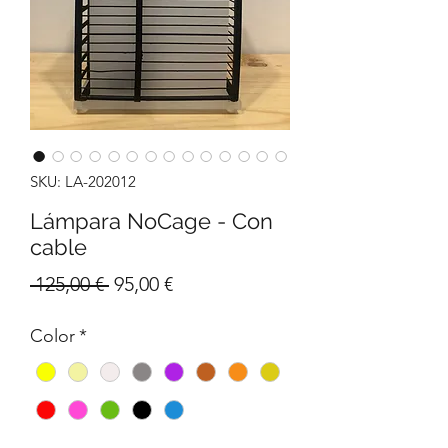
SKU: LA-202012
Lámpara NoCage - Con
cable
Preu
Preu
 125,00 € 
95,00 €
normal
d'oferta
Color
*