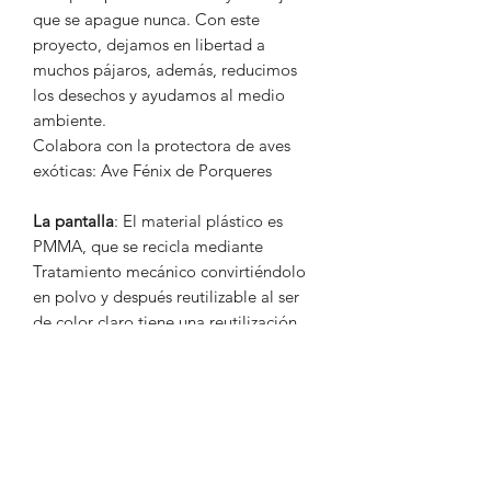
que se apague nunca. Con este
proyecto, dejamos en libertad a
muchos pájaros, además, reducimos
los desechos y ayudamos al medio
ambiente.
Colabora con la protectora de aves
exóticas: Ave Fénix de Porqueres
La pantalla
: El material plástico es
PMMA, que se recicla mediante
Tratamiento mecánico convirtiéndolo
en polvo y después reutilizable al ser
de color claro tiene una reutilización
alta.
Jáula de pájaro
: Jáula de pájaro de
plástico reutilizada
Iluminación
: Iluminación led, con
sistema enchufable de cable
Medidas
: 13 x 19.5 x 24.5 cm