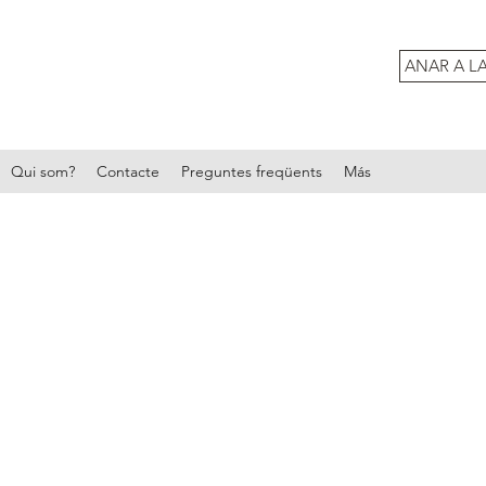
ANAR A L
Qui som?
Contacte
Preguntes freqüents
Más