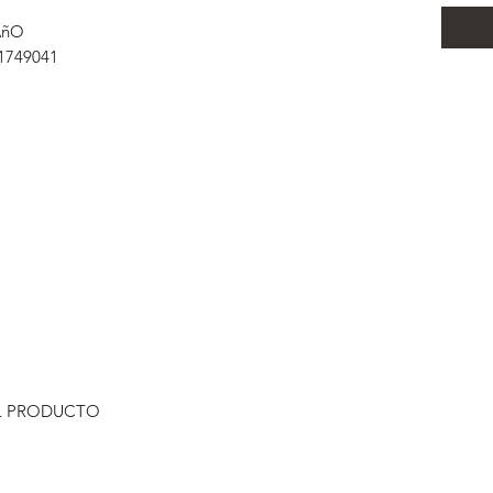
AñO
1749041
L PRODUCTO