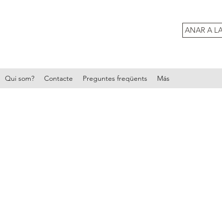
ANAR A L
Qui som?
Contacte
Preguntes freqüents
Más