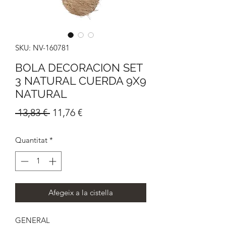
SKU: NV-160781
BOLA DECORACION SET
3 NATURAL CUERDA 9X9
NATURAL
Preu
Preu
 13,83 € 
11,76 €
normal
d'oferta
Quantitat
*
Afegeix a la cistella
GENERAL