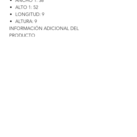
ANCHO 1: 38
ALTO 1: 52
LONGITUD: 9
ALTURA: 9
INFORMACIÓN ADICIONAL DEL
PRODUCTO
AJUSTABLE: NO
DOBLE CARA: NO
PESADO: NO
BATERÍA INCLUIDA: NO
RELOJ SILENCIOSO: NO
LED: NO
ALL-IN STUDIO SHOP
Formulario de suscripción