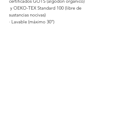
certificados GOTS (algodón orgánico)
y OEKO-TEX Standard 100 (libre de
sustancias nocivas)
· Lavable (máximo 30º)
Nota*Los banderines se hacen a partir
de recortes sobrantes de la producción
de otros productos. Por este motivo
los diseños van cambiando según
disponibilidad de tejidos. *
ALL-IN STUDIO SHOP
Formulario de suscripción