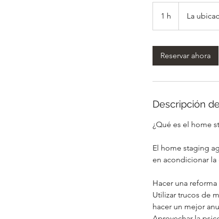
1 h
1
La ubicac
Reservar ahora
Descripción de
¿Qué es el home s
El home staging ag
en acondicionar la 
Hacer una reforma 
Utilizar trucos de 
hacer un mejor anu
Aprovechar la psic