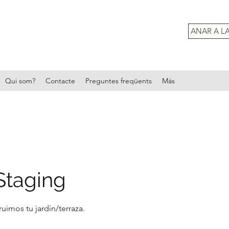
ANAR A L
Qui som?
Contacte
Preguntes freqüents
Más
taging
uimos tu jardín/terraza.