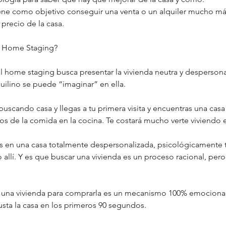
ene como objetivo conseguir una venta o un alquiler mucho m
precio de la casa.
l Home Staging?
el home staging busca presentar la vivienda neutra y despersona
quilino se puede “imaginar” en ella.
uscando casa y llegas a tu primera visita y encuentras una casa
atos de la comida en la cocina. Te costará mucho verte viviendo e
as en una casa totalmente despersonalizada, psicológicamente t
 allí. Y es que buscar una vivienda es un proceso racional, per
ar una vivienda para comprarla es un mecanismo 100% emociona
usta la casa en los primeros 90 segundos.