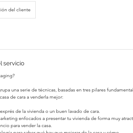
ión del cliente
l servicio
taging?
rupa una serie de técnicas, basadas en tres pilares fundamenta
casa de cara a venderla mejor:
exprés de la vivienda o un buen lavado de cara.
marketing enfocados a presentar tu vivienda de forma muy atract
ncio para vender la casa.
ología para saber qué hay que mejorar de la casa y cómo.