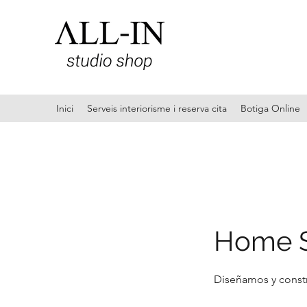
Inici
Serveis interiorisme i reserva cita
Botiga Online
Home S
Diseñamos y constr