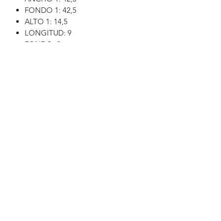
FONDO 1: 42,5
ALTO 1: 14,5
LONGITUD: 9
FONDO: 9
ALTURA: 9.5
INFORMACIÓN ADICIONAL DEL
PRODUCTO
ANTIMOSQUITO: NO
TIEMPO DE QUEMACIÓN: 20H
ALL-IN STUDIO SHOP
Formulario de suscripción
NEWSLETTER