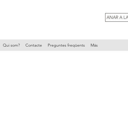
ANAR A L
Qui som?
Contacte
Preguntes freqüents
Más