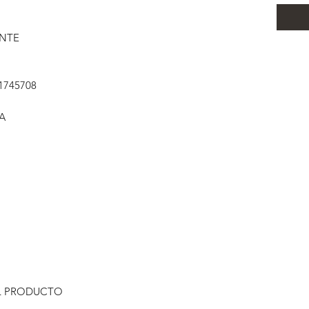
NTE
1745708
A
L PRODUCTO