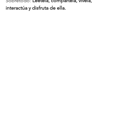
Sobretodo: 
Léetela, compártela, vívela, 
interactúa y disfruta de ella.