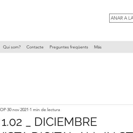
ANAR A L
Qui som?
Contacte
Preguntes freqüents
Más
HOP
30 nov 2021
1 min de lectura
1.02 _ DICIEMBRE