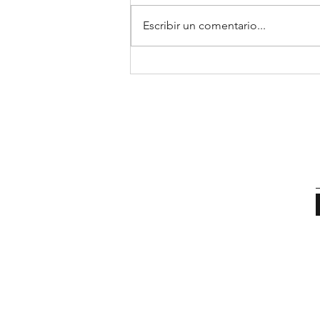
Escribir un comentario...
EDICIÓN 1.13 _ NOVIEMBRE
2022_REVISTA DIGITAL ALL-
IN STUDIO SHOP