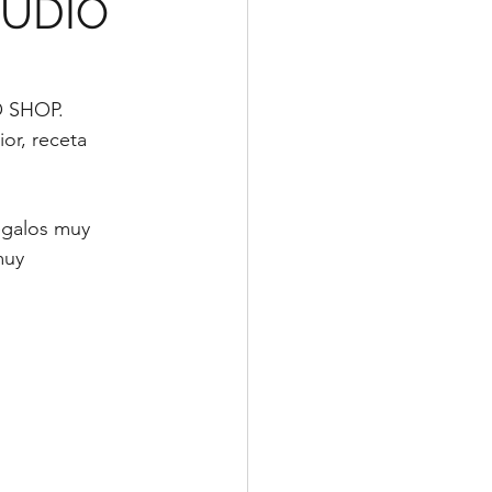
TUDIO
O SHOP. 
or, receta 
egalos muy 
muy 