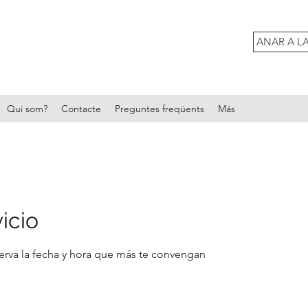
ANAR A L
Qui som?
Contacte
Preguntes freqüents
Más
icio
serva la fecha y hora que más te convengan